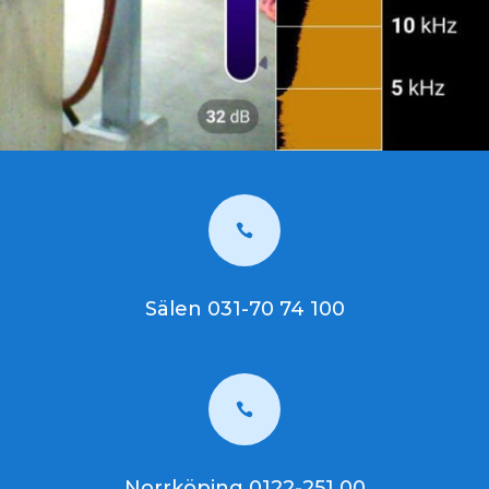

Sälen 031-70 74 100

Norrköping 0122-251 00