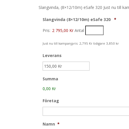
Slangvinda, (8×12/10m) eSafe 320 Just nu till kam
Antal
Slangvinda (8×12/10m) eSafe 320
*
Pris:
2 795,00 Kr
Antal
Just nu till kampanjpris: 2,795 Kr tidigare 3,850 kr
Leverans
Summa
0,00 Kr
Företag
Namn
*