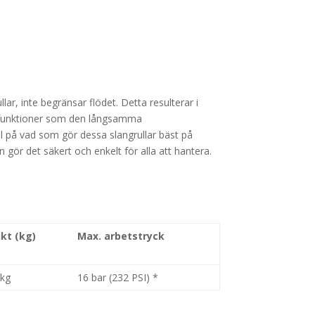
ar, inte begränsar flödet. Detta resulterar i
hetsfunktioner som den långsamma
l på vad som gör dessa slangrullar bäst på
gör det säkert och enkelt för alla att hantera.
ikt (kg)
Max. arbetstryck
 kg
16 bar (232 PSI) *