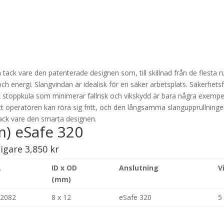
ck vare den patenterade designen som, till skillnad från de flesta rull
 och energi. Slangvindan är idealisk för en säker arbetsplats. Säker
uk stoppkula som minimerar fallrisk och vikskydd är bara några exempe
 operatören kan röra sig fritt, och den långsamma slangupprullningen 
ack vare den smarta designen.
m) eSafe 320
digare
3,850
kr
.
ID x OD
Anslutning
V
(mm)
 2082
8 x 12
eSafe 320
5