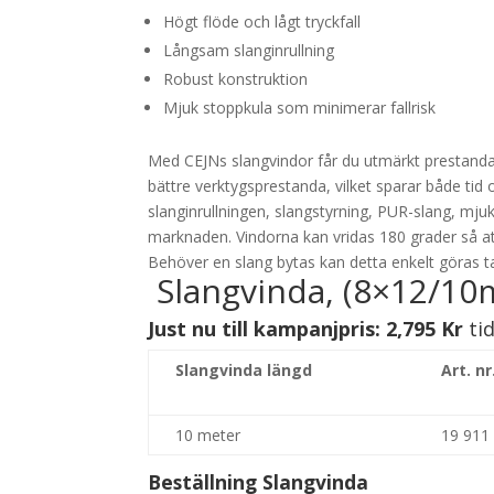
Högt flöde och lågt tryckfall
Långsam slanginrullning
Robust konstruktion
Mjuk stoppkula som minimerar fallrisk
Med CEJNs slangvindor får du utmärkt prestanda ta
bättre verktygsprestanda, vilket sparar både tid
slanginrullningen, slangstyrning, PUR-slang, mj
marknaden. Vindorna kan vridas 180 grader så att
Behöver en slang bytas kan detta enkelt göras t
Slangvinda, (8×12/10
Just nu till kampanjpris: 2,795 Kr
ti
Slangvinda längd
Art. nr
10 meter
19 911
Beställning Slangvinda